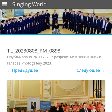
Singing World
Перейти
к
содержимому
TL_20230808_PM_0898
Опубликовано
26.09.2023
с разрешением
1600 × 1067
в
галерее
Photogallery 2023
.
← Предыдущее
Следующее →