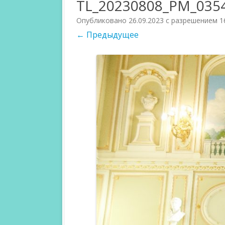
TL_20230808_PM_035
PARTICIPANTS 2018
JURI 2017
Опубликовано
26.09.2023
с разрешением
1
← Предыдущее
PARTICIPANTS 2017
CATEGORIES 
COMPETITIO