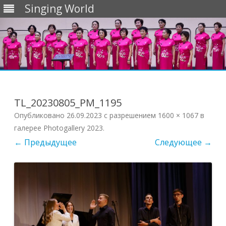
Singing World
Перейти
к
содержимому
TL_20230805_PM_1195
Опубликовано
26.09.2023
с разрешением
1600 × 1067
в
галерее
Photogallery 2023
.
← Предыдущее
Следующее →