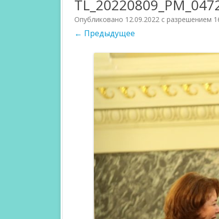
TL_20220809_PM_047
PARTICIPANTS 2018
JURI 2017
Опубликовано
12.09.2022
с разрешением
1
← Предыдущее
PARTICIPANTS 2017
CATEGORIES 
COMPETITIO