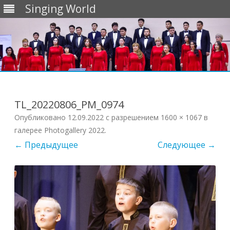
Singing World
Перейти
к
содержимому
TL_20220806_PM_0974
Опубликовано
12.09.2022
с разрешением
1600 × 1067
в
галерее
Photogallery 2022
.
← Предыдущее
Следующее →