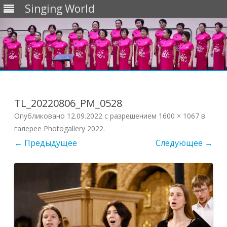
Singing World
Перейти
к
содержимому
TL_20220806_PM_0528
Опубликовано
12.09.2022
с разрешением
1600 × 1067
в
галерее
Photogallery 2022
.
← Предыдущее
Следующее →