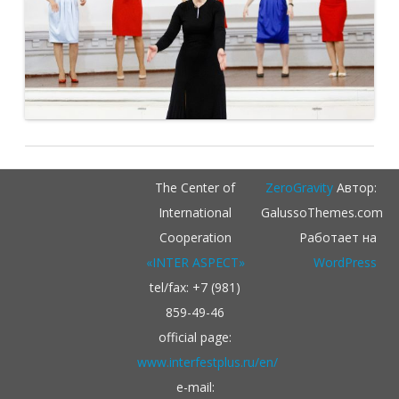
The Center of
ZeroGravity
Автор:
International
GalussoThemes.com
Cooperation
Работает на
«INTER ASPECT»
WordPress
tel/fax: +7 (981)
859-49-46
official page:
www.interfestplus.ru/en/
e-mail: