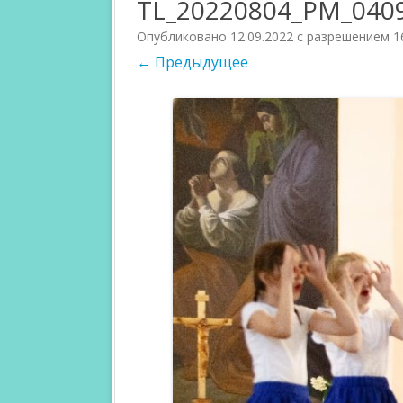
TL_20220804_PM_040
PARTICIPANTS 2018
JURI 2017
Опубликовано
12.09.2022
с разрешением
1
← Предыдущее
PARTICIPANTS 2017
CATEGORIES 
COMPETITIO