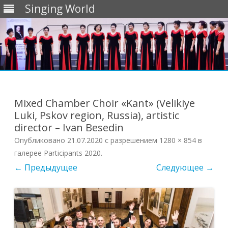
Singing World
Перейти
к
содержимому
Mixed Chamber Choir «Kant» (Velikiye
Luki, Pskov region, Russia), artistic
director – Ivan Besedin
Опубликовано
21.07.2020
с разрешением
1280 × 854
в
галерее
Participants 2020
.
← Предыдущее
Следующее →