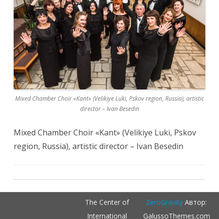
Mixed Chamber Choir «Kant» (Velikiye Luki, Pskov region, Russia), artistic
director – Ivan Besedin
Mixed Chamber Choir «Kant» (Velikiye Luki, Pskov
region, Russia), artistic director – Ivan Besedin
The Center of
ZeroGravity
Автор:
International
GalussoThemes.com